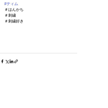
#ティム
＃はんかち
＃刺繍
＃刺繍好き
すべて表示
最新記事