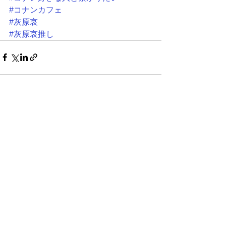
#コナンカフェ
#灰原哀
#灰原哀推し
すべて表示
最新記事